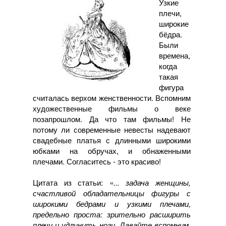
Узкие
плечи,
широкие
бёдра.
Были
времена,
когда
такая
фигура
считалась верхом женственности. Вспомним
художественные фильмы о веке
позапрошлом. Да что там фильмы! Не
потому ли современные невесты надевают
свадебные платья с длинными широкими
юбками на обручах, и обнаженными
плечами. Согласитесь - это красиво!
Цитата из статьи:
«... задача женщины,
счастливой обладательницы фигуры с
широкими бедрами и узкими плечами,
предельно проста: зрительно расширить
плечи и удлинить ноги. Давайте вспомним,