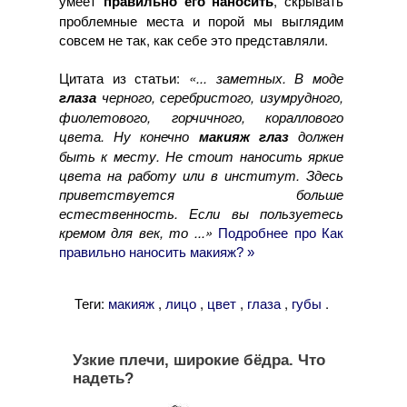
умеет
правильно его наносить
, скрывать
проблемные места и порой мы выглядим
совсем не так, как себе это представляли.
Цитата из статьи:
«... заметных. В моде
глаза
черного, серебристого, изумрудного,
фиолетового, горчичного, кораллового
цвета. Ну конечно
макияж глаз
должен
быть к месту. Не стоит наносить яркие
цвета на работу или в институт. Здесь
приветствуется больше
естественность. Если вы пользуетесь
кремом для век, то ...»
Подробнее про Как
правильно наносить макияж? »
Теги:
,
,
,
,
.
макияж
лицо
цвет
глаза
губы
Узкие плечи, широкие бёдра. Что
надеть?