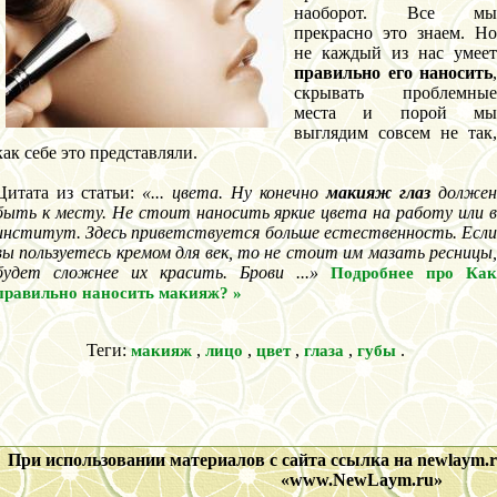
наоборот. Все мы
прекрасно это знаем. Но
не каждый из нас умеет
правильно его наносить
,
скрывать проблемные
места и порой мы
выглядим совсем не так,
как себе это представляли.
Цитата из статьи:
«... цвета. Ну конечно
макияж глаз
должен
быть к месту. Не стоит наносить яркие цвета на работу или в
институт. Здесь приветствуется больше естественность. Если
вы пользуетесь кремом для век, то не стоит им мазать ресницы,
будет сложнее их красить. Брови ...»
Подробнее про Как
правильно наносить макияж? »
Теги:
,
,
,
,
.
макияж
лицо
цвет
глаза
губы
При использовании материалов с сайта ссылка на newlaym.ru
«www.NewLaym.ru»