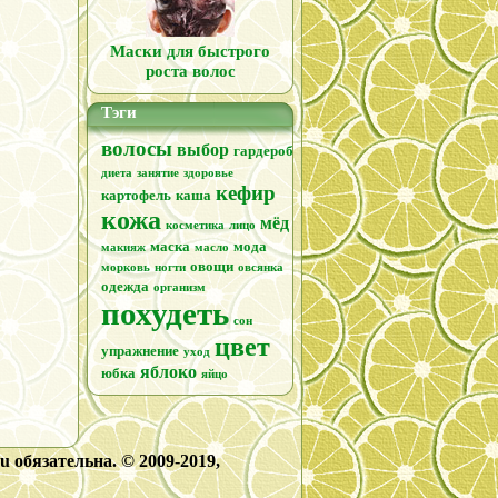
Маски для быстрого
роста волос
Тэги
волосы
выбор
гардероб
диета
занятие
здоровье
кефир
картофель
каша
кожа
мёд
косметика
лицо
маска
мода
макияж
масло
овощи
морковь
ногти
овсянка
одежда
организм
похудеть
сон
цвет
упражнение
уход
яблоко
юбка
яйцо
 обязательна. © 2009-2019,