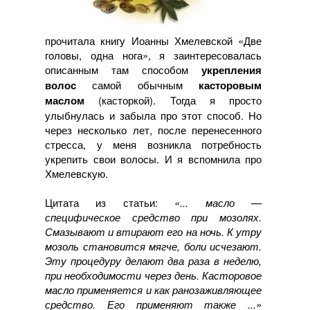
прочитала книгу Иоанны Хмелевской «Две
головы, одна нога», я заинтересовалась
описанным там способом
укрепления
волос
самой обычным
касторовым
маслом
(касторкой). Тогда я просто
улыбнулась и забыла про этот способ. Но
через несколько лет, после перенесенного
стресса, у меня возникла потребность
укрепить свои волосы. И я вспомнила про
Хмелевскую.
Цитата из статьи:
«... масло —
специфическое средство при мозолях.
Смазывают и втирают его на ночь. К утру
мозоль становится мягче, боли исчезают.
Эту процедуру делают два раза в неделю,
при необходимости через день. Касторовое
масло применяется и как ранозаживляющее
средство. Его применяют также ...»