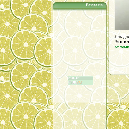
Реклама
Лак дл
Это ил
от тем