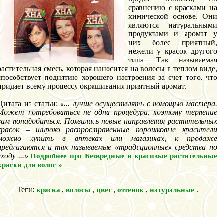
сравнению с красками на
химической основе. Они
являются натуральными
продуктами и аромат у
них более приятный,
нежели у красок другого
типа. Так называемая
растительная смесь, которая наносится на волосы в теплом виде,
способствует поднятию хорошего настроения за счет того, что
придает всему процессу окрашивания приятный аромат.
Цитата из статьи:
«... лучше осуществлять с помощью мастера.
Может потребоваться не одна процедура, поэтому терпение
вам понадобиться. Появились новые направления растительных
красок – широко распространенные порошковые красители
можно купить в аптеках или магазинах, к продаже
предлагаются и так называемые «традиционные» средства по
уходу ...»
Подробнее про Безвредные и красивые растительны
краски для волос »
Теги:
,
,
,
,
.
краска
волосы
цвет
оттенок
натуральные