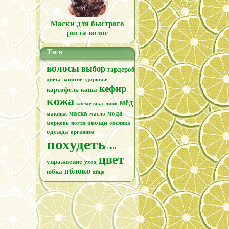
Маски для быстрого
роста волос
Тэги
волосы
выбор
гардероб
диета
занятие
здоровье
кефир
картофель
каша
кожа
мёд
косметика
лицо
маска
мода
макияж
масло
овощи
морковь
ногти
овсянка
одежда
организм
похудеть
сон
цвет
упражнение
уход
е
яблоко
юбка
яйцо