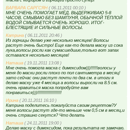
ВАРВАРА САРГСЯН
( 06.11.2011 00:10 )
МНЕ ОЧЕНЬ ПОМОГАЕТ МЁД. ВЫДЕРЖИВАЮ 5-8
ЧАСОВ. СМЫВАЮ БЕЗ ШАМПУНЯ, ОБЫЧНОЙ ТЁПЛОЙ
ВОДОЙ СМЫВАЕТСЯ ОЧЕНЬ ХОРОШО. ИТОГ-
БЛЕСТЯЩИЕ И СИЛЬНЫЕ ВОЛОСЫ.
Катрина
( 06.11.2011 20:46 )
Из горчицы делаю уже несколько месяцев! Волосы
растут очень быстро! Еще как-то делала маску из сока
лука,волосы росли как сумасшедшие,только вот запах
оставался несколько месяцев!
Наташа
( 19.11.2011 13:08 )
Мне очень помогла маска с димексидом)))!!!!!!волосы у
меня до маски росли плохо по пол сантиметра в месяц!
зато сейчас они растут почти по два см. в итоги я
делаю маску уже 4 месяца а волосы выросли на 8.5 см.
очень нравиться маска попробуйте вам
понравиться)))!!!!!!!!!!!!!!!!!!!!!
Ирина
( 20.11.2011 16:10 )
Катрина поделитесь пожалуйста своим рецептом?У
меня волосы растут где-то меньше чем 0,5 см в месяц,и
очень страшно секутся? Что делать
Наташа
( 24.11.2011 19:00 )
Делаю маску с димексидом, пока результата не замечаю.