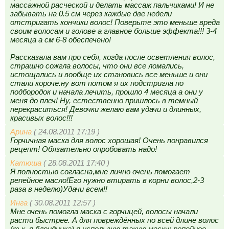
массажной расческой и делать массаж пальчиками! И не
забывать на 0.5 см через каждые две недели
отстригать кончики волос! Поверьте это меньше вреда
своим волосам и голове а главное больше эффекта!!! 3-4
месяца а см 6-8 обеспечено!
Рассказала вам про себя, когда после осветления волос,
страшно сожгла волосы, что они все ломались,
истощались и вообще их становись все меньше и они
стали короче.ну вот потом я их подстригла по
подбородок и начала лечить, прошло 4 месяца а они у
меня до плеч! Ну, естественно пришлось в темный
перекраситься! Девочки желаю вам удачи и длинных,
красивых волос!!!
Арина
( 24.08.2011 17:19 )
Горчичная маска для волос хорошая! Очень понравился
рецепт! Обязательно опробовать надо!
Катюша
( 28.08.2011 17:40 )
Я полностью согласна,мне лично очень помогает
репейное масло!Его нужно втирать в корни волос,2-3
раза в неделю)Удачи всем!!
Инга
( 30.08.2011 12:57 )
Мне очень помогла маска с горчицей, волосы начали
расти быстрее. А для повреждённых по всей длине волос
(т.к. я блондинка) я использую такую маску: репейное