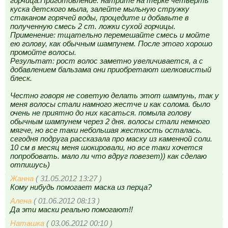
горчица.Приготовление: натрите на терке четверть
куска детского мыла, залейте мыльную стружку
стаканом горячей воды, процедите и добавьте в
полученную смесь 2 ст. ложки сухой горчицы.
Применение: тщательно перемешайте смесь и мойте
ею голову, как обычным шампунем. После этого хорошо
промойте волосы.
Результат: рост волос заметно увеличивается, а с
добавлением бальзама они приобретают шелковистый
блеск.
Честно говоря не советую делать этот шампунь, так у
меня волосы стали намного жестче и как солома. было
очень не приятно до них касаться. помыла голову
обычным шампунем через 2 дня. волосы стали немного
мягче, но все таки небольшая жесткость осталась.
сегодня подруга рассказала про маску из каменной соли.
10 см в месяц меня шокировали, но все таки хочется
попробовать. мало ли что вдруг повезет)) как сделаю
отпишусь)
Жанна
( 31.05.2012 13:27 )
Кому нибудь помогает маска из перца?
Алена
( 01.06.2012 08:13 )
Да эти маски реально помогают!!
Наташка
( 03.06.2012 00:10 )