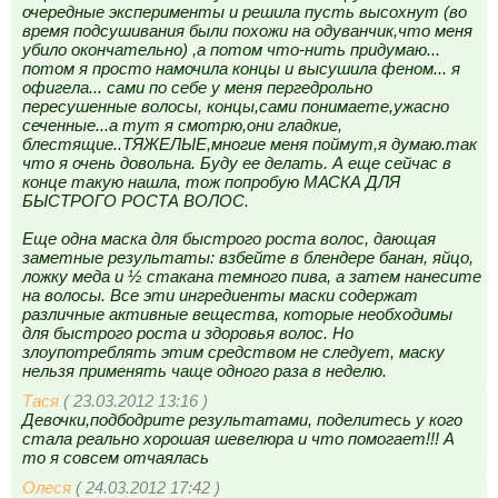
очередные эксперименты и решила пусть высохнут (во
время подсушивания были похожи на одуванчик,что меня
убило окончательно) ,а потом что-нить придумаю...
потом я просто намочила концы и высушила феном... я
офигела... сами по себе у меня пергедрольно
пересушенные волосы, концы,сами понимаете,ужасно
сеченные...а тут я смотрю,они гладкие,
блестящие..ТЯЖЕЛЫЕ,многие меня поймут,я думаю.так
что я очень довольна. Буду ее делать. А еще сейчас в
конце такую нашла, тож попробую МАСКА ДЛЯ
БЫСТРОГО РОСТА ВОЛОС.
Еще одна маска для быстрого роста волос, дающая
заметные результаты: взбейте в блендере банан, яйцо,
ложку меда и ½ стакана темного пива, а затем нанесите
на волосы. Все эти ингредиенты маски содержат
различные активные вещества, которые необходимы
для быстрого роста и здоровья волос. Но
злоупотреблять этим средством не следует, маску
нельзя применять чаще одного раза в неделю.
Тася
( 23.03.2012 13:16 )
Девочки,подбодрите результатами, поделитесь у кого
стала реально хорошая шевелюра и что помогает!!! А
то я совсем отчаялась
Олеся
( 24.03.2012 17:42 )