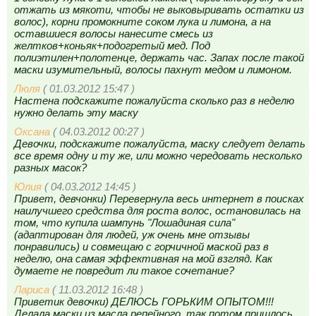
отжать из мякоти, чтобы не выковыривать остатки из
волос), корни промокните соком лука и лимона, а на
оставшиеся волосы нанесите смесь из
желтков+коньяк+подогретый мед. Под
полиэтилен+полотенце, держать час. Запах после такой
маски изумительный, волосы пахнут медом и лимоном.
Люля
( 01.03.2012 15:47 )
Настена подскажите пожалуйста сколько раз в неделю
нужно делать эту маску
Оксана
( 04.03.2012 00:27 )
Девочки, подскажите пожалуйста, маску следует делать
все время одну и ту же, или можно чередовать несколько
разных масок?
Юлия
( 04.03.2012 14:45 )
Привет, девчонки) Перевернула весь интернет в поисках
наилучшего средства для роста волос, остановилась на
том, что купила шампунь "Лошадиная сила"
(адаптирован для людей, уж очень мне отзывы
понравились) и совмещаю с горчичной маской раз в
неделю, она самая эффективная на мой взгляд. Как
думаете не повредит ли такое сочетание?
Лариса
( 11.03.2012 16:48 )
Приветик девочки) ДЕЛЮСЬ ГОРЬКИМ ОПЫТОМ!!!
Делала маски из масла репейного, так потом пришлось