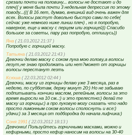
срезали почти на половину... волосы не достают и до
плеч(( у меня была почти 3 недельная депрессия по этому
поводу...((( В 16 лет, думаю, внешний вид очень важен для
всех. Волосы растут довольно быстро сами по себе(
сейчас уже немного ниже линии плеч) , но я попробую,
наверное, еще и маску с перцем или горчицей)) Спасибо
большое за советы, пару раз попробую, отпишусь))
Яна
( 21.03.2012 21:37 )
Попробую с горчицей маску.
Татьяна
( 21.03.2012 21:43 )
Девочки делаю маску с соком лука мою голову,а волосы
лезут,не знаю продолжать или нет?может от горчицы
волосы перестанут лезть
Ксюша
( 22.03.2012 02:44 )
Девочки, маску из горчицы делаю уже 3 месяца, раз в
неделю, по субботам, держу минут 20:) Но не забываю
подпитывать кончики маслом, репейным, волосы за это
время выросли на 10 см..:) и это прелестно:) делай те
маску из горчицы:) а про луковую могу сказать что надо
просто лимонным соком волосы сполоснуть и все:)
удачи:) за 3 месяца от подбородка до начала лифчика:)
Соня 1991
( 22.03.2012 18:13 )
Девчонки! Пользуйтесь горчичными масками, можно и
кефирными, просто кефир наносим на волосы на 30-40