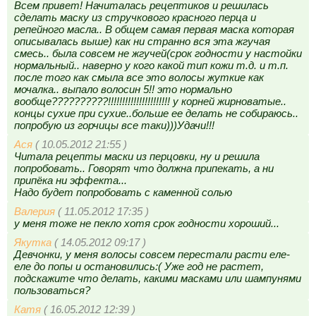
Всем привет! Начиталась рецептиков и решилась
сделать маску из стручкового красного перца и
репейного масла.. В общем самая первая маска которая
описывалась выше) как ни странно вся эта жгучая
смесь.. была совсем не жгучей(срок годности у настойки
нормальный.. наверно у кого какой тип кожи т.д. и т.п.
после того как смыла все это волосы жуткие как
мочалка.. выпало волосин 5!! это нормально
вообще??????????!!!!!!!!!!!!!!!!!!!!!! у корней жирноватые..
концы сухие при сухие..больше ее делать не собираюсь..
попробую из горчицы все таки)))Удачи!!!
Ася
( 10.05.2012 21:55 )
Читала рецепты маски из перцовки, ну и решила
попробовать.. Говорят что должна припекать, а ни
припёка ни эффекта...
Надо будет попробовать с каменной солью
Валерия
( 11.05.2012 17:35 )
у меня тоже не пекло хотя срок годности хороший...
Якутка
( 14.05.2012 09:17 )
Девчонки, у меня волосы совсем перестали расти еле-
еле до попы и остановились:( Уже год не растет,
подскажите что делать, какими масками или шампунями
пользоваться?
Катя
( 16.05.2012 12:39 )