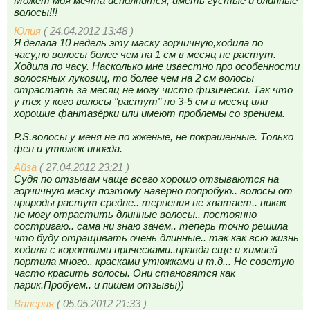
Может моя мечта исполнится, иметь густые и длинные
волосы!!!
Юлия
( 24.04.2012 13:48 )
Я делала 10 недель эту маску горчичную,ходила по
часу,но волосы более чем на 1 см в месяц не растут.
Ходила по часу. Насколько мне известно про особенности
волосяных луковиц, то более чем на 2 см волосы
отрастать за месяц не могу чисто физически. Так что
у тех у кого волосы "растут" по 3-5 см в месяц или
хорошие фантазёрки или имеют проблемы со зрением.
P.S.волосы у меня не по жженые, не покрашенные. Только
фен и утюжок иногда.
Айза
( 27.04.2012 23:21 )
Судя по отзывам чаще всего хорошо отзываются на
горчичную маску поэтому наверно попробую.. волосы от
природы растут средне.. терпения не хватает.. никак
не могу отрастить длинные волосы.. постоянно
состригаю.. сама ни знаю зачем.. теперь точно решила
что буду отращивать очень длинные.. так как всю жизнь
ходила с короткими прическами..правда еще и химией
портила много.. красками утюжками и т.д... Не советую
часто красить волосы. Они становятся как
парик.Пробуем.. и пишем отзывы))
Валерия
( 05.05.2012 21:33 )