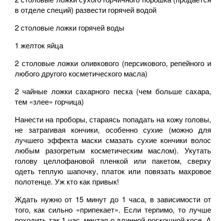
в отделе специй) развести горячей водой
2 столовые ложки горячей воды
1 желток яйца
2 столовые ложки оливкового (персикового, репейного и
любого другого косметического масла)
2 чайные ложки сахарного песка (чем больше сахара,
тем «злее» горчица)
Нанести на проборы, стараясь попадать на кожу головы,
не затрагивая кончики, особенно сухие (можно для
лучшего эффекта маски смазать сухие кончики волос
любым разогретым косметическим маслом). Укутать
голову целлофановой пленкой или пакетом, сверху
одеть теплую шапочку, платок или повязать махровое
полотенце. Уж кто как привык!
Ждать нужно от 15 минут до 1 часа, в зависимости от
того, как сильно «припекает». Если терпимо, то лучше
походить так 1 час, мечтая о длинной роскошной косе. А