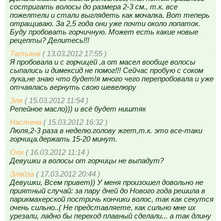
состригать волосы до размера 2-3 см., т.к. все
пожелтели и стали выглядеть как мочалка. Вот теперь
отращиваю. За 2,5 года они уже почти около лопаток.
Буду пробовать горчичную. Может есть какие новые
рецепты? Делитесь!!!
Татьяна
( 13.03.2012 17:55 )
Я пробовала и с горчицей ,а от масел вообще волосы
сыпались и димексид не помог!!! Сейчас пробую с соком
лука,не знаю что будет!я много чего перепробовала и уже
отчаялась вернуть свою шевелюру
Эля
( 15.03.2012 11:54 )
Репейное масло))) и всё будет ништяк
Настена
( 15.03.2012 16:32 )
Люля,2-3 раза в неделю.голову жгет,т.к. это все-таки
горчица.держать 15-20 минут.
Оля
( 16.03.2012 11:14 )
Девушки а волосы от горчицы не выпадут?
Элайза
( 17.03.2012 20:44 )
Девушки, Всем привет)) У меня произошел довольно не
приятный случай: за пару дней до Нового года решила в
парикмахерской постричь кончики волос, так как секутся
очень сильно..( Не представляете, как сильно мне их
урезали, ладно бы переход плавный сделали... а так длину