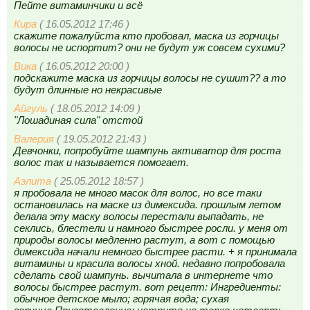
Пейте витаминчики и всё
Кира
( 16.05.2012 17:46 )
скажите пожалуйста кто пробовал, маска из горчицы
волосы не испортит? они не будут уж совсем сухими?
Вика
( 16.05.2012 20:00 )
подскажите маска из горчицы волосы не сушит?? а то
будут длинные но некрасивые
Айгуль
( 18.05.2012 14:09 )
"Лошадиная сила" отстой
Валерия
( 19.05.2012 21:43 )
Девчонки, попробуйте шампунь активатор для роста
волос так и называется помогает.
Аэлита
( 25.05.2012 18:57 )
я пробовала не много масок для волос, но все таки
остановилась на маске из димексида. прошлым летом
делала эту маску волосы перестали выпадать, не
секлись, блестели и намного быстрее росли. у меня от
природы волосы медленно растут, а вот с помощью
димексида начали немного быстрее расти. + я принимала
витамины и красила волосы хной. недавно попробовала
сделать свой шампунь. вычитала в интернете что
волосы быстрее растут. вот рецепт: Ингредиенты:
обычное детское мыло; горячая вода; сухая