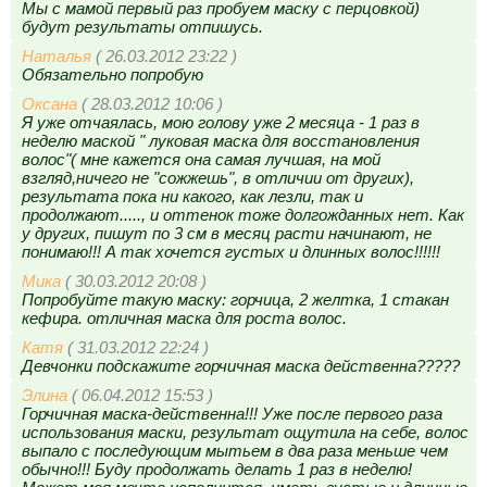
Мы с мамой первый раз пробуем маску с перцовкой)
будут результаты отпишусь.
Наталья
( 26.03.2012 23:22 )
Обязательно попробую
Оксана
( 28.03.2012 10:06 )
Я уже отчаялась, мою голову уже 2 месяца - 1 раз в
неделю маской " луковая маска для восстановления
волос"( мне кажется она самая лучшая, на мой
взгляд,ничего не "сожжешь", в отличии от других),
результата пока ни какого, как лезли, так и
продолжают....., и оттенок тоже долгожданных нет. Как
у других, пишут по 3 см в месяц расти начинают, не
понимаю!!! А так хочется густых и длинных волос!!!!!!
Мика
( 30.03.2012 20:08 )
Попробуйте такую маску: горчица, 2 желтка, 1 стакан
кефира. отличная маска для роста волос.
Катя
( 31.03.2012 22:24 )
Девчонки подскажите горчичная маска действенна?????
Элина
( 06.04.2012 15:53 )
Горчичная маска-действенна!!! Уже после первого раза
использования маски, результат ощутила на себе, волос
выпало с последующим мытьем в два раза меньше чем
обычно!!! Буду продолжать делать 1 раз в неделю!