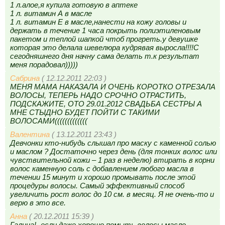
1 л.алое,я купила готовую в аптеке
1 л. витамин А в масле
1 л. витамин Е в масле,нанести на кожу головы и
держать в течение 1 часа покрыть полиэтиленовым
пакетом и теплой шапкой чтоб прогреть.у девушке
которая это делала шевелюра кудрявая выросла!!!!С
сегодняшнего дня начну сама делать т.к результат
меня порадовал)))))
Сабрина
( 12.12.2011 22:03 )
МЕНЯ МАМА НАКАЗАЛА И ОЧЕНЬ КОРОТКО ОТРЕЗАЛА
ВОЛОСЫ, ТЕПЕРЬ НАДО СРОЧНО ОТРАСТИТЬ,
ПОДСКАЖИТЕ, ОТО 29.01.2012 СВАДЬБА СЕСТРЫ А
МНЕ СТЫДНО БУДЕТ ПОЙТИ С ТАКИМИ
ВОЛОСАМИ(((((((((((((
Валентина
( 13.12.2011 23:43 )
Девчонки кто-нибудь слышал про маску с каменной солью
и маслом ? Достаточно через день (для тонких волос или
чувствительной кожи – 1 раз в неделю) втирать в корни
волос каменную соль с добавлением любого масла в
течении 15 минут и хорошо промывать после этой
процедуры волосы. Самый эффективный способ
увеличить рост волос до 10 см. в месяц. Я не очень-то и
верю в это все.
Анна
( 20.12.2011 15:39 )
Галина!- если даже хорошо помыть волосы масло