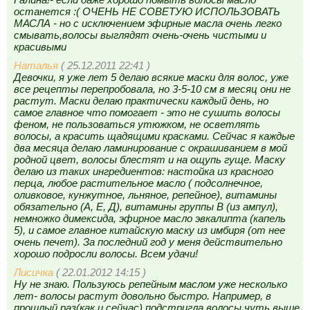
останется :( ОЧЕНЬ НЕ СОВЕТУЮ ИСПОЛЬЗОВАТЬ
МАСЛА - но с исключением эфирные масла очень легко
смывать,волосы выглядят очень-очень чистыми и
красивыми
Наталья
( 25.12.2011 22:41 )
Девочки, я уже лет 5 делаю всякие маски для волос, уже
все рецепты перепробовала, но 3-5-10 см в месяц они не
растут. Маски делаю практически каждый день, но
самое главное что помогает - это не сушить волосы
феном, не пользоваться утюжком, не осветлять
волосы, а красить щадящими красками. Сейчас я каждые
два месяца делаю ламинирование с окрашиванием в мой
родной цвет, волосы блестят и на ощупь гуще. Маску
делаю из таких ингредиентов: настойка из красного
перца, любое растительное масло ( подсолнечное,
оливковое, кунжутное, льняное, репейное), витамины
обязательно (А, Е, Д), витамины группы В (из ампул),
немножко димексида, эфирное масло эвкалипта (капель
5), и самое главное китайскую маску из имбиря (от нее
очень печет). За последний год у меня действительно
хорошо подросли волосы. Всем удачи!
Лисичка
( 22.01.2012 14:15 )
Ну не знаю. Пользуюсь репейным маслом уже несколько
лет- волосы растут довольно быстро. Например, в
прошлый раз(как и сейчас) подстригла волосы чуть выше