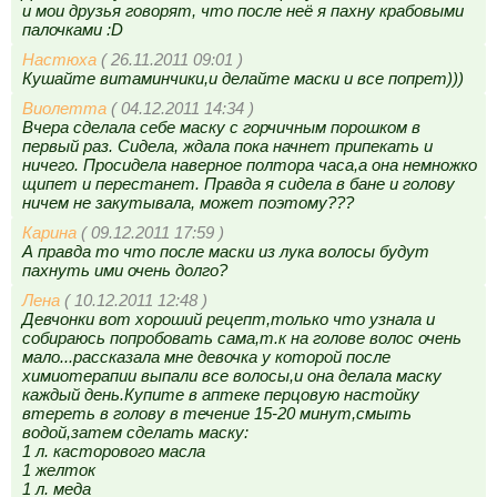
и мои друзья говорят, что после неё я пахну крабовыми
палочками :D
Настюха
( 26.11.2011 09:01 )
Кушайте витаминчики,и делайте маски и все попрет)))
Виолетта
( 04.12.2011 14:34 )
Вчера сделала себе маску с горчичным порошком в
первый раз. Сидела, ждала пока начнет припекать и
ничего. Просидела наверное полтора часа,а она немножко
щипет и перестанет. Правда я сидела в бане и голову
ничем не закутывала, может поэтому???
Карина
( 09.12.2011 17:59 )
А правда то что после маски из лука волосы будут
пахнуть ими очень долго?
Лена
( 10.12.2011 12:48 )
Девчонки вот хороший рецепт,только что узнала и
собираюсь попробовать сама,т.к на голове волос очень
мало...рассказала мне девочка у которой после
химиотерапии выпали все волосы,и она делала маску
каждый день.Купите в аптеке перцовую настойку
втереть в голову в течение 15-20 минут,смыть
водой,затем сделать маску:
1 л. касторового масла
1 желток
1 л. меда