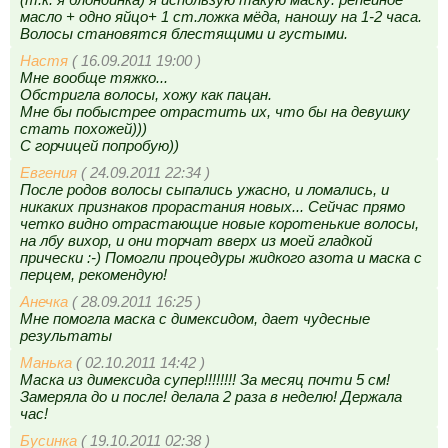
масло + одно яйцо+ 1 ст.ложка мёда, наношу на 1-2 часа.
Волосы становятся блестящими и густыми.
Настя
( 16.09.2011 19:00 )
Мне вообще тяжко...
Обстригла волосы, хожу как пацан.
Мне бы побыстрее отрастить их, что бы на девушку
стать похожей)))
С горчицей попробую))
Евгения
( 24.09.2011 22:34 )
После родов волосы сыпались ужасно, и ломались, и
никаких признаков прорастания новых... Сейчас прямо
четко видно отрастающие новые коротенькие волосы,
на лбу вихор, и они торчат вверх из моей гладкой
прически :-) Помогли процедуры жидкого азота и маска с
перцем, рекомендую!
Анечка
( 28.09.2011 16:25 )
Мне помогла маска с димексидом, дает чудесные
результаты
Манька
( 02.10.2011 14:42 )
Маска из димексида супер!!!!!!!! За месяц почти 5 см!
Замеряла до и после! делала 2 раза в неделю! Держала
час!
Бусинка
( 19.10.2011 02:38 )