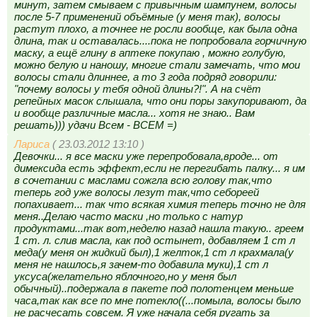
минут, затем смываем с привычным шампунем, волосы
после 5-7 применений объёмные (у меня так), волосы
растут плохо, а точнее не росли вообще, как была одна
длина, так и оставалась....пока не попробовала горчичную
маску, а ещё глину в аптеке покупаю , можно голубую,
можно белую и наношу, многие стали замечать, что мои
волосы стали длиннее, а то 3 года подряд говорили:
"почему волосы у тебя одной длины?!". А на счёт
репейных масок слышала, что они поры закупоривают, да
и вообще различные масла... хотя не знаю.. Вам
решать))) удачи Всем - ВСЕМ =)
Лариса
( 23.03.2012 13:10 )
Девочки... я все маски уже перепробовала,вроде... от
димексида есть эффект,если не перегибать палку... я им
в сочетании с маслами сожгла всю голову так,что
теперь год уже волосы лезут так,что себореей
попахивает... так что всякая химия теперь точно не для
меня..Делаю часто маски ,но только с натур
продуктами...так вот,неделю назад нашла такую.. греем
1 ст. л. слив масла, как под остынет, добавляем 1 ст л
меда(у меня он жидкий был),1 желток,1 ст л крахмала(у
меня не нашлось,я зачем-то добавила муки),1 ст л
уксуса(желательно яблочного,но у меня был
обычный)..подержала в пакете под полотенцем меньше
часа,так как все по мне потекло((...помыла, волосы было
не расчесать совсем. Я уже начала себя ругать за