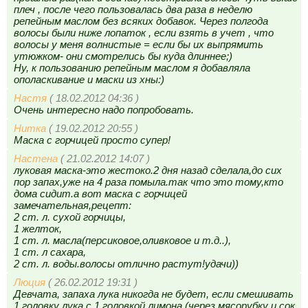
плеч , после чего пользовалась два раза в неделю
репейным маслом без всяких добавок. Через полгода
волосы были ниже лопаток , если взять в учет , что
волосы у меня волнистые = если бы их выпрямить
утюжком- они смотрелись бы куда длиннее;)
Ну, к пользованию репейным маслом я добавляла
ополаскивание и маски из хны:)
Настя
( 18.02.2012 04:36 )
Очень интересно надо попробовать.
Нитка
( 19.02.2012 20:55 )
Маска с горчицей просто супер!
Настена
( 21.02.2012 14:07 )
луковая маска-это жестоко.2 дня назад сделала,до сих
пор запах,уже на 4 раза помыла.так что это тому,кто
дома сидит.а вот маска с горчицей
замечательная,рецепт:
2 ст. л. сухой горчицы,
1 желток,
1 ст. л. масла(персиковое,оливковое и т.д..),
1 ст. л сахара,
2 ст. л. воды.волосы отлично растут!удачи))
Люция
( 26.02.2012 19:31 )
Девчата, запаха лука никогда не будет, если смешивать
1 головку лука с 1 головкой лимона (через мясорубку и сок