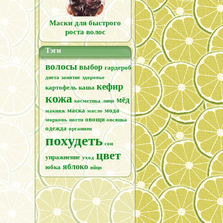
Маски для быстрого
роста волос
Тэги
волосы
выбор
гардероб
диета
занятие
здоровье
кефир
картофель
каша
кожа
мёд
косметика
лицо
,
маска
мода
макияж
масло
овощи
морковь
ногти
овсянка
одежда
организм
похудеть
сон
и
цвет
упражнение
уход
яблоко
юбка
яйцо