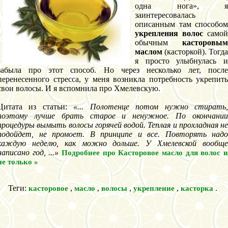
одна нога», я
заинтересовалась
описанным там способом
укрепления волос
самой
обычным
касторовым
маслом
(касторкой). Тогда
я просто улыбнулась и
забыла про этот способ. Но через несколько лет, после
перенесенного стресса, у меня возникла потребность укрепить
свои волосы. И я вспомнила про Хмелевскую.
Цитата из статьи:
«... Полотенце потом нужно стирать
поэтому лучше брать старое и ненужное. По окончании
процедуры вымыть волосы горячей водой. Теплая и прохладная не
подойдет, не промоет. В принципе и все. Повторять надо
каждую неделю, как можно дольше. У Хмелевской вообще
написано год, ...»
Подробнее про Касторовое масло для волос 
не только »
Теги:
,
,
,
,
.
касторовое
масло
волосы
укрепление
касторка