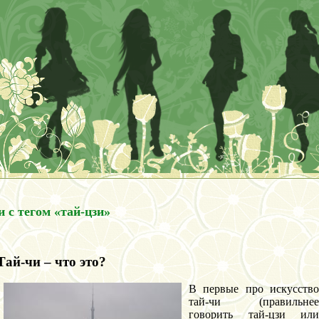
и с тегом «тай-цзи»
Тай-чи – что это?
В первые про искусство
тай-чи (правильнее
говорить тай-цзи или