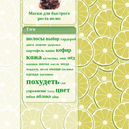
Маски для быстрого
роста волос
Тэги
волосы
выбор
гардероб
диета
занятие
здоровье
кефир
картофель
каша
кожа
мёд
косметика
лицо
маска
мода
макияж
масло
и
овощи
морковь
ногти
овсянка
одежда
организм
похудеть
сон
цвет
упражнение
уход
яблоко
юбка
яйцо