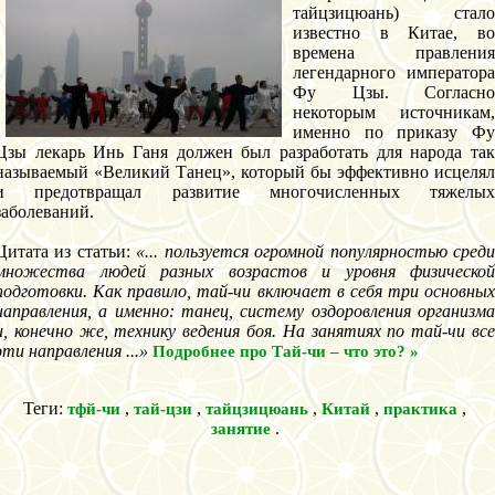
тайцзицюань) стало
известно в Китае, во
времена правления
легендарного императора
Фу Цзы. Согласно
некоторым источникам,
именно по приказу Фу
Цзы лекарь Инь Ганя должен был разработать для народа так
называемый «Великий Танец», который бы эффективно исцелял
и предотвращал развитие многочисленных тяжелых
заболеваний.
Цитата из статьи:
«... пользуется огромной популярностью сред
множества людей разных возрастов и уровня физической
подготовки. Как правило, тай-чи включает в себя три основных
направления, а именно: танец, систему оздоровления организма
и, конечно же, технику ведения боя. На занятиях по тай-чи все
эти направления ...»
Подробнее про Тай-чи – что это? »
Теги:
,
,
,
,
,
тфй-чи
тай-цзи
тайцзицюань
Китай
практика
.
занятие