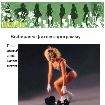
Выбираем фитнес-программу
После
долгой
зимы
самое
время