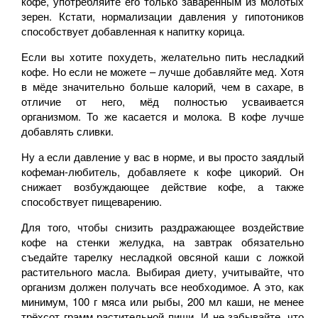
кофе, употребляйте его только заваренным из молотых
зерен. Кстати, нормализации давления у гипотоников
способствует добавленная к напитку корица.
Если вы хотите похудеть, желательно пить несладкий
кофе. Но если не можете – лучше добавляйте мед. Хотя
в мёде значительно больше калорий, чем в сахаре, в
отличие от него, мёд полностью усваивается
организмом. То же касается и молока. В кофе лучше
добавлять сливки.
Ну а если давление у вас в норме, и вы просто заядлый
кофеман-любитель, добавляете к кофе цикорий. Он
снижает возбуждающее действие кофе, а также
способствует пищеварению.
Для того, чтобы снизить раздражающее воздействие
кофе на стенки желудка, на завтрак обязательно
съедайте тарелку несладкой овсяной каши с ложкой
растительного масла. Выбирая диету, учитывайте, что
организм должен получать все необходимое. А это, как
минимум, 100 г мяса или рыбы, 200 мл каши, не менее
трёхсот грамм растительной пищи. И не забывайте, что