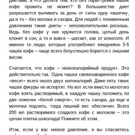
кофе прожить не может? В большинстве диет
разрешается выпивать за день от силы одну чашечку,
да и то – без молока и сахара. Для людей с пониженным
давлением такие диеты – непозволительная роскошь.
Ведь без кофе у них кружится голова, целый день
клонит в сон, а то и вовсе – шатает, как от алкоголя. И
именно те люди, которые употребляют ежедневно 3-5
чашек кофе – чаще всего безуспешно борются с лишним
весом.
Считается, что кофе – низкокалорийный продукт. Это
действительно так. Одна чашка свежезаваренного кофе
«весит» всего около двух килокалорий. Даже пять таких
чашек фигуры не испортят. Но вот если вместо молотого
кофе взять растворимый, в каждую чашку положить по
две ложечки «белой смерти», то есть сахара, да еще и
молочка подлить, тогда лишний вес обеспечен. Всего
200 мл растворимого сладкого кофе с молоком – это
целая плитка шоколада! Помните об этом.
Итак, если у вас низкое давление, и вы спасаетесь