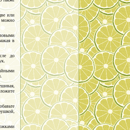
две или
 можно
оловыми
макая в
сле до
ук.
чайными
.
ешивая,
ыложите
обавьте
рушкой,
ложками