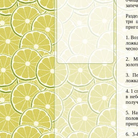
запеч
Разде
три 
приго
1. Во
ложка
чесно
2. М
золот
3. П
ложка
4. 1 
в неб
получ
5. Н
поло
припр
6. 3-