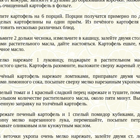
ь очищенный картофель в фольге.
лите картофель на 6 порций. Порции получатся примерно по 
целых картофелины на один приём. Из печёного картофеля
товить несколько различных блюд.
зьмите 2 дольки чеснока, измельчите в кашицу, залейте двумя ст
ми растительного масла, дайте настояться. Картофель ешьте, 
чное масло.
елко нарежьте 1 луковицу, поджарьте в растительном ма
истого цвета. Картофель разомните, выложите сверху жареный л
ечёный картофель нарежьте ломтиками, приправьте двумя 
ми лимонного сока, посыпьте сверху мелко нарезанным укропом
спелый томат и 1 красный сладкий перец нарежьте и тушите, пом
ольшом количестве растительного масла, около пяти минут. В
енную заправку на толчёный картофель.
арежьте печеный картофель и 1 спелый помидор кубиками, д
вину мелко нарезанного лука, перемешайте, посыпьте пет
авьте оливковым или кунжутным маслом.
4 веточки укропа очень мелко нарежьте, залейте двумя ст. 