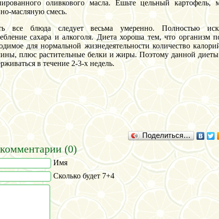
нированного оливкового масла. Ешьте цельный картофель, 
но-масляную смесь.
ть все блюда следует весьма умеренно. Полностью иск
ебление сахара и алкоголя. Диета хороша тем, что организм п
одимое для нормальной жизнедеятельности количество калори
ины, плюс растительные белки и жиры. Поэтому данной диет
рживаться в течение 2-3-х недель.
Поделиться…
комментарии (0)
Имя
Сколько будет 7+4