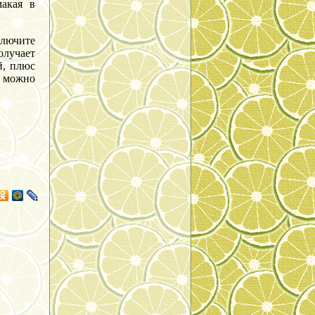
макая в
лючите
олучает
й, плюс
ы можно