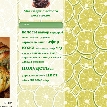
Маски для быстрого
роста волос
Тэги
волосы
выбор
гардероб
диета
занятие
здоровье
кефир
картофель
каша
кожа
мёд
косметика
лицо
маска
мода
макияж
масло
овощи
морковь
ногти
овсянка
одежда
организм
похудеть
сон
цвет
упражнение
уход
яблоко
юбка
яйцо
, и, не
о также