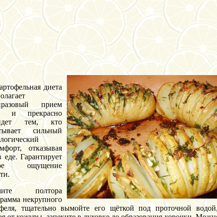
артофельная диета
олагает
иразовый прием
и и прекрасно
йдет тем, кто
тывает сильный
логический
мфорт, отказывая
в еде. Гарантирует
ное ощущение
ти.
ьмите полтора
рамма некрупного
офеля, тщательно вымойте его щёткой под проточной водой
я от кожуры, запеките в духовке до образования корочки. Можн