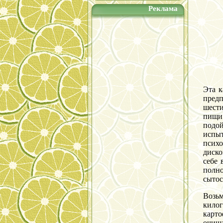
Реклама
Эта к
предп
шест
пищ
подо
испы
психо
диско
себе 
пол
сытос
Воз
килог
карт
очища