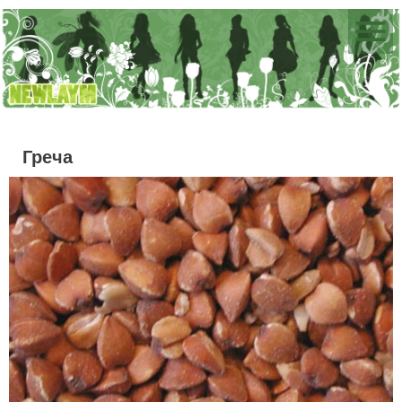
Греча